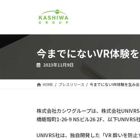
コ
ナ
ン
ビ
テ
ゲ
ン
ー
ツ
シ
へ
ョ
ス
ン
今までにないVR体験を
キ
に
ッ
移
2023年11月9日
プ
動
HOME
プレスリリース
今までにないVR体験を生み出
株式会社カシワグループは、株式会社UNIV
橋蛎殻町1-26-9 NSビル26 2F、以下UNI
UNIVRS社は、独自開発した「VR 酔いを防