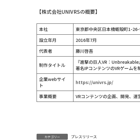
【株式会社UNIVRSの概要】
本社
東京都中央区日本橋蛎殻町1-26-9 
設立年月
2016年7月
代表者
藤川啓吾
『進撃の巨人VR：Unbreak
制作タイトル
著名IPコンテンツのVRゲームを
企業webサイ
https://univrs.jp/
ト
事業概要
VRコンテンツの企画、開発、運
プレスリリース
カテゴリー