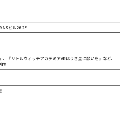
NSビル26 2F
able』、『リトルウィッチアカデミアVRほうき星に願いを』など、
制作
営